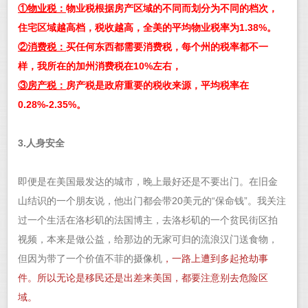
①
物业税
：
物业税根据房产区域的不同而划分为不同的档次，
住宅区域越高档，税收越高，全美的平均物业税率为1.38%。
②
消费税
：
买任何东西都需要消费税，每个州的税率都不一
样，我所在的加州消费税在10%左右，
③
房产税
：
房产税是政府重要的税收来源，平均税率在
0.28%-2.35%。
3.人身安全
即便是在美国最发达的城市，晚上最好还是不要出门。在旧金
山结识的一个朋友说，他出门都会带20美元的“保命钱”。我关注
过一个生活在洛杉矶的法国博主，去洛杉矶的一个贫民街区拍
视频，本来是做公益，给那边的无家可归的流浪汉门送食物，
但因为带了一个价值不菲的摄像机
，一路上遭到多起抢劫事
件。所以无论是移民还是出差来美国，都要注意别去危险区
域。