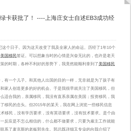
绿卡获批了！ ----上海庄女士自述EB3成功经
会牢记这个日子。因为这天改变了我及全家人的命运。历经了1年10个
的
美国移民
签证。可以想象当时的心情是兴奋无比的，也许是老天
政策的时期，各种不利好的形势下，我竟然能顺利拿到了
美国移民
婚，有一个儿子。和其他人出国的目的一样，无非就是为了孩子有
己和家人创造更多的好的机会。于是我很早就关注了美国移民，但
什么适合我的，亲属移民，我没有直系亲属在美国；投资移民，我
了移民的念头。但2015年的某天，我在网上浏览一些移民信息
非技术移民，没有学历要求，没有英语要求，没有技术要求。是个由
第一反应是不怎么相信的，什么都不做要求，只要为雇主工作就能
是联系了麦克斯的老板郭先生。郭总既详细又专业的向我介绍了