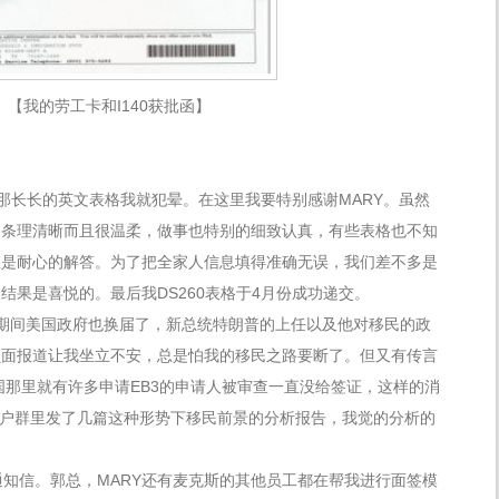
【我的劳工卡和I140获批函】
着那长长的英文表格我就犯晕。在这里我要特别感谢MARY。虽然
是条理清晰而且很温柔，做事也特别的细致认真，有些表格也不知
总是耐心的解答。为了把全家人信息填得准确无误，我们差不多是
结果是喜悦的。最后我DS260表格于4月份成功递交。
期间美国政府也换届了，新总统特朗普的上任以及他对移民的政
负面报道让我坐立不安，总是怕我的移民之路要断了。但又有传言
国那里就有许多申请EB3的申请人被审查一直没给签证，这样的消
客户群里发了几篇这种形势下移民前景的分析报告，我觉的分析的
通知信。郭总，MARY还有麦克斯的其他员工都在帮我进行面签模