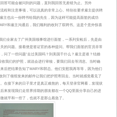
习回答可能会被问到的问题，直到我回答无差错为止。另外
一些流程和注意事项，可以说真的非常上心。特别在要求雇主提供聘
让雇主也出一份聘书给我的先生，因为这样可能提高面签的成功
ARY和雇主沟通后，我们顺利的收到了双聘书。这是个意外惊喜
，我们全家去了广州美国领事馆进行面签，一系列安检后，先是由
相关的问题。接着便是签证官的各种提问。帮我们面签的官员非常
，问了一些问题“去过美国吗？到美国干什么？雇主是谁？结婚
没收我们的护照，就说会进行审核，要我们回去等消息。当时确
来后把结果告知了MARY和郭总。他们安慰我再等等，因为他们
我收到了领馆发来的邮件让我们把护照寄回去。当时就感觉看见了
照。在接下来的日子里才是真正难熬的，每天登录官网看，发现状
后来发现我们走世界排期的朋友都在一个QQ里面分享自己的进
稍微就平和一些了，也就不是那么着急了。