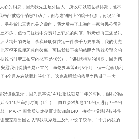
人心的消息，因为我先生是外国人，所以可以随世界排期，差不
我虽然被这个消息打动了，但考虑到网上的骗子很多，何况又和
中。另外货比三家也是必需的，我之后去了上海的一家移民公司咨
息差不多，但他们提出中介费却是郭总的两倍。我考虑再三还是决
卡罗莱纳州的鸡场，事实证明你决定一件事千万要果断，我的优先
在此不得不佩服郭总的效率。可惜我接下来的移民之路就没那么的
据说当时劳工抽查的概率是40%）。当时就特别的沮丧，因为感
Y 安慰我们说抽查是正常的，虽然要再等4到5个月，但一定会顺利
了4个月左右就顺利获批了。这也说明我的移民之路进了一大
的情况也很复杂，因为原本说140获批也就是半年的时间，但我的运
长140的审批时间（1年），而且会对加急140的人进行补件的
，MARY 商量后决定挺而走险加急140，接着也没逃脱被补件
谢麦克斯出国团队帮我联系雇主及时补交了税单。1个月内我的