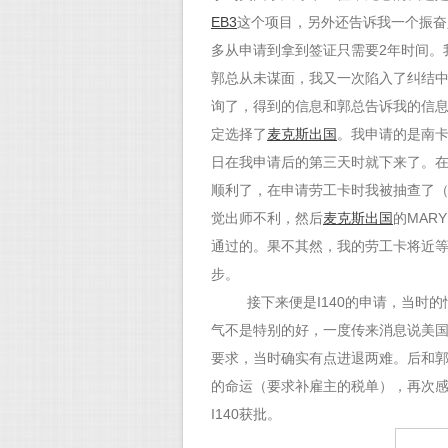
EB3
这个项目，另外还告诉我一个振奋
多从申请到拿到签证只需要2年时间。
郭总从未谋面，我又一次陷入了纠结
询了，得到的信息和郭总告诉我的信
定选择了
麦克斯出国
。我申请的是南
日在我申请后的第三天时就下来了。
顺利了，在申请劳工卡时我被抽查了（
觉出师不利，然后
麦克斯出国
的MAR
通过的。果不其然，我的劳工卡将近等
步。
接下来便是I140的申请，当时
气不是特别的好，一度传来消息说美国延
要求，当时确实有点进退两难。后和郭总
的命运（要求补雇主的税单），再次感
I140获批。